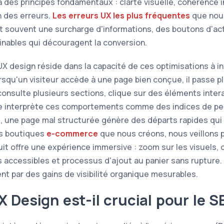
 des principes fondamentaux : clarté visuelle, cohérence i
n des erreurs.
Les erreurs UX les plus fréquentes
que nous
nt souvent une surcharge d'informations, des boutons d'ac
inables qui découragent la conversion.
UX design réside dans la capacité de ces optimisations à i
qu'un visiteur accède à une page bien conçue, il passe p
 consulte plusieurs sections, clique sur des éléments intera
e interprète ces comportements comme des indices de pe
rse, une page mal structurée génère des départs rapides qui
es boutiques
e-commerce
que nous créons, nous veillons p
t offre une expérience immersive : zoom sur les visuels, 
ts accessibles et processus d'ajout au panier sans rupture.
t par des gains de visibilité organique mesurables.
X Design est-il crucial pour le S