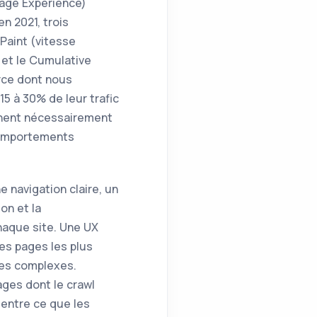
Page Experience)
n 2021, trois
Paint (vitesse
) et le Cumulative
erce dont nous
5 à 30% de leur trafic
gnent nécessairement
 comportements
 navigation claire, un
on et la
haque site. Une UX
les pages les plus
ées complexes.
ages dont le crawl
 entre ce que les