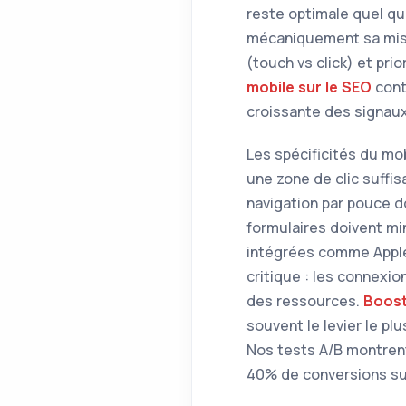
reste optimale quel que
mécaniquement sa mise 
(touch vs click) et prio
mobile sur le SEO
cont
croissante des signaux
Les spécificités du mo
une zone de clic suffi
navigation par pouce do
formulaires doivent mi
intégrées comme Apple
critique : les connexio
des ressources.
Boost
souvent le levier le p
Nos tests A/B montren
40% de conversions su