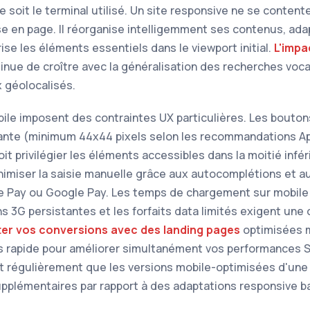
 soit le terminal utilisé. Un site responsive ne se content
en page. Il réorganise intelligemment ses contenus, adap
rise les éléments essentiels dans le viewport initial.
L'impa
inue de croître avec la généralisation des recherches voca
 géolocalisés.
bile imposent des contraintes UX particulières. Les bouto
sante (minimum 44x44 pixels selon les recommandations Ap
it privilégier les éléments accessibles dans la moitié infér
nimiser la saisie manuelle grâce aux autocomplétions et 
 Pay ou Google Pay. Les temps de chargement sur mobile 
ns 3G persistantes et les forfaits data limités exigent une
er vos conversions avec des landing pages
optimisées m
lus rapide pour améliorer simultanément vos performances
t régulièrement que les versions mobile-optimisées d'une
pplémentaires par rapport à des adaptations responsive b