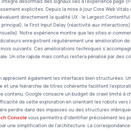
 intègre désormais des signaux liés à l'expérience page (
sement explicites. Depuis la mise à jour Core Web Vitals e
valuent directement la qualité UX : le Largest Contentful 
principal), le First Input Delay (réactivité aux interactions
é visuelle). Notre expérience montre que les sites e-comm
ndicateurs enregistrent régulièrement une amélioration de 1
is mois suivants. Ces améliorations techniques s'accompa
bale. Un site rapide mais confus restera pénalisé par des
n apprécient également les interfaces bien structurées. Une
 et une hiérarchie de titres cohérente facilitent l'explorati
e contenu. Google consacre un budget de crawl limité à c
ficacité de cette exploration en orientant les robots vers 
faire perdre dans des impasses ou des structures imbriqu
rch Console
vous permettra d'identifier précisément les p
par une simplification de l'architecture. La correspondance