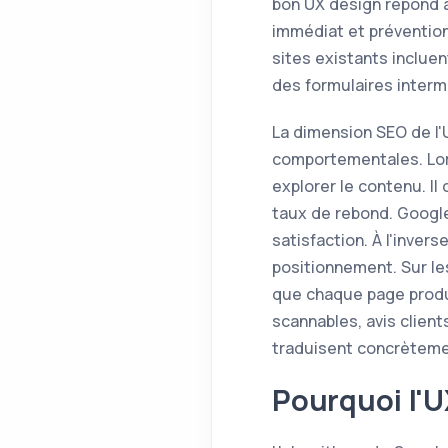
bon UX design répond à
immédiat et préventio
sites existants inclue
des formulaires interm
La dimension SEO de l'
comportementales. Lors
explorer le contenu. Il
taux de rebond. Googl
satisfaction. À l'inve
positionnement. Sur l
que chaque page produi
scannables, avis clien
traduisent concrètemen
Pourquoi l'U