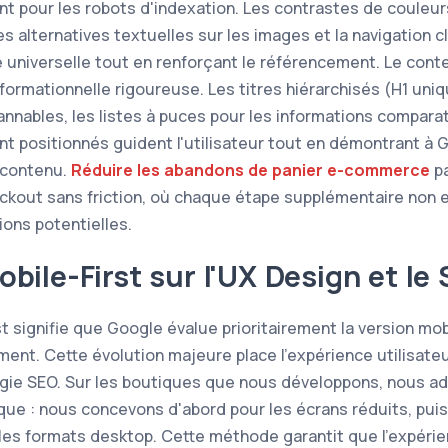
t pour les robots d'indexation. Les contrastes de couleurs 
es alternatives textuelles sur les images et la navigation 
e universelle tout en renforçant le référencement. Le con
formationnelle rigoureuse. Les titres hiérarchisés (H1 uniq
nnables, les listes à puces pour les informations comparat
nt positionnés guident l'utilisateur tout en démontrant à G
e contenu.
Réduire les abandons de panier e-commerce
pa
kout sans friction, où chaque étape supplémentaire non e
ions potentielles.
bile-First sur l'UX Design et le
st signifie que Google évalue prioritairement la version mob
ent. Cette évolution majeure place l'expérience utilisate
égie SEO. Sur les boutiques que nous développons, nous a
que : nous concevons d'abord pour les écrans réduits, puis
les formats desktop. Cette méthode garantit que l'expéri