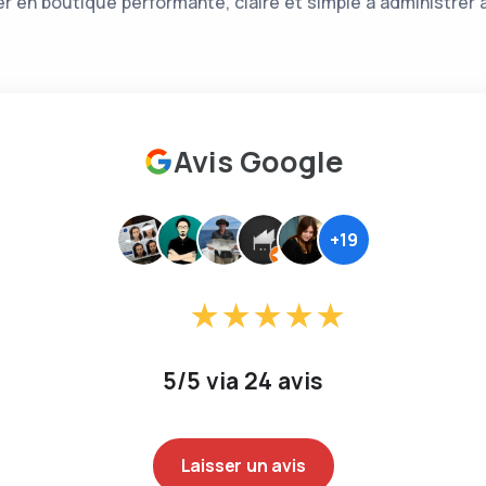
r en boutique performante, claire et simple à administrer 
Avis Google
+19
5/5 via 24 avis
Laisser un avis