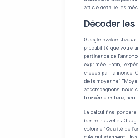
article détaille les m
Décoder les 
Google évalue chaque m
probabilité que votre 
pertinence de l'annonce
exprimée. Enfin, l'expé
créées par l'annonce. 
de la moyenne", "Moye
accompagnons, nous co
troisième critère, pou
Le calcul final pondèr
bonne nouvelle : Googl
colonne "Qualité de l'
clés qui stagnent. Un s