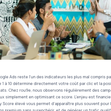
ogle Ads reste l'un des indicateurs les plus mal compris p
 1 à 10 détermine directement votre coût par clic et la po
ltats. Chez rou9e, nous observons régulièrement des camp
ux simplement en optimisant ce score. L'enjeu est financie
ty Score élevé vous permet d'apparaître plus souvent pou
ns premium sans surenchérir, et de générer un trafic quali