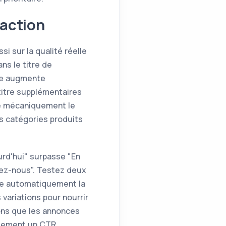
daction
i sur la qualité réelle
ns le titre de
que augmente
 titre supplémentaires
te mécaniquement le
os catégories produits
urd'hui" surpasse "En
tez-nous". Testez deux
se automatiquement la
variations pour nourrir
ons que les annonces
quement un CTR