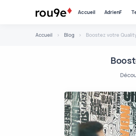
Aller au contenu
Accueil
AdrienF
T
Accueil
Blog
Boostez votre Quality
Booste
Décou