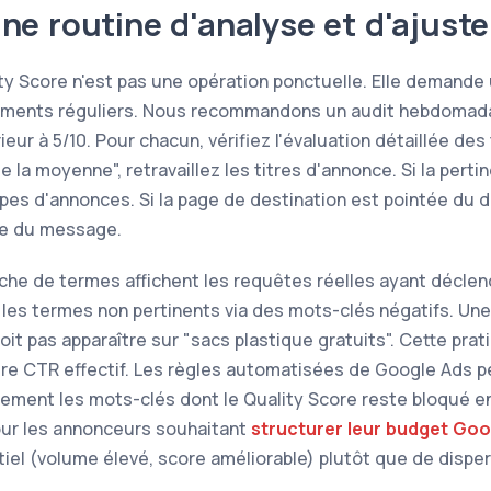
ne routine d'analyse et d'ajust
ity Score n'est pas une opération ponctuelle. Elle demande 
ements réguliers. Nous recommandons un audit hebdomad
ieur à 5/10. Pour chacun, vérifiez l'évaluation détaillée des t
la moyenne", retravaillez les titres d'annonce. Si la pertin
s d'annonces. Si la page de destination est pointée du do
ce du message.
che de termes affichent les requêtes réelles ayant décle
 les termes non pertinents via des mots-clés négatifs. U
oit pas apparaître sur "sacs plastique gratuits". Cette pra
tre CTR effectif. Les règles automatisées de Google Ads 
ment les mots-clés dont le Quality Score reste bloqué e
our les annonceurs souhaitant
structurer leur budget Goo
tiel (volume élevé, score améliorable) plutôt que de disper