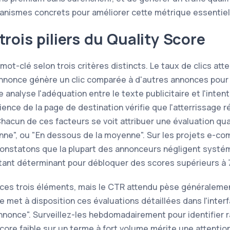
écanismes concrets pour améliorer cette métrique essentiel
trois piliers du Quality Score
ot-clé selon trois critères distincts. Le taux de clics at
annonce génère un clic comparée à d'autres annonces pour
 analyse l'adéquation entre le texte publicitaire et l'inte
rience de la page de destination vérifie que l'atterrissage
Chacun de ces facteurs se voit attribuer une évaluation qua
nne", ou "En dessous de la moyenne". Sur les projets e-
nstatons que la plupart des annonceurs négligent systé
rtant déterminant pour débloquer des scores supérieurs à 7
e ces trois éléments, mais le CTR attendu pèse généralemen
e met à disposition ces évaluations détaillées dans l'inter
annonce". Surveillez-les hebdomadairement pour identifier
core faible sur un terme à fort volume mérite une attention 