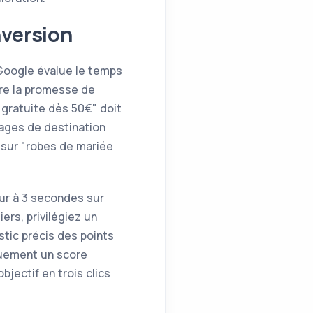
nversion
 Google évalue le temps
tre la promesse de
n gratuite dès 50€" doit
 pages de destination
 sur "robes de mariée
ur à 3 secondes sur
ers, privilégiez un
tic précis des points
quement un score
bjectif en trois clics