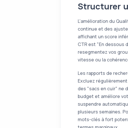
Structurer u
L'amélioration du Qual
continue et des ajust
affichant un score infér
CTR est "En dessous de 
resegmentez vos groupe
vitesse ou la cohéren
Les rapports de recher
Excluez régulièrement
des "sacs en cuir" ne d
budget et améliore vo
suspendre automatique
plusieurs semaines. P
mots-clés à fort poten
termes marginaux.