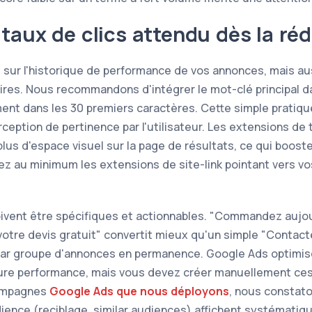
 taux de clics attendu dès la ré
sur l'historique de performance de vos annonces, mais auss
aires. Nous recommandons d'intégrer le mot-clé principal da
ment dans les 30 premiers caractères. Cette simple prati
rception de pertinence par l'utilisateur. Les extensions de
lus d'espace visuel sur la page de résultats, ce qui boos
rez au minimum les extensions de site-link pointant vers v
doivent être spécifiques et actionnables. "Commandez aujo
 votre devis gratuit" convertit mieux qu'un simple "Contac
par groupe d'annonces en permanence. Google Ads optimi
leure performance, mais vous devez créer manuellement ces 
campagnes
Google Ads que nous déployons
, nous constat
ience (reciblage, similar audiences) affichent systémati