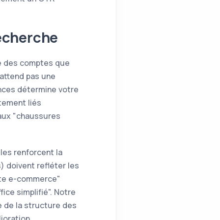
recherche
ge des comptes que
'attend pas une
nces détermine votre
tement liés
 aux "chaussures
les renforcent la
 doivent refléter les
site e-commerce"
ce simplifié". Notre
 de la structure des
ioration.