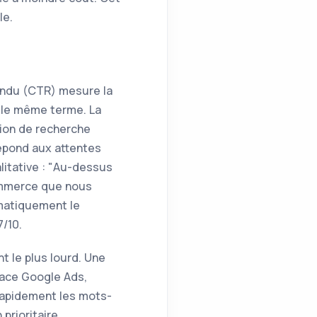
le.
tendu (CTR) mesure la
 le même terme. La
ntion de recherche
 répond aux attentes
litative : "Au-dessus
commerce que nous
matiquement le
/10.
t le plus lourd. Une
face Google Ads,
 rapidement les mots-
prioritaire.