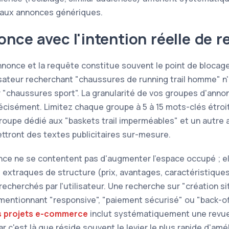
 aux annonces génériques.
nonce avec l'intention réelle de 
annonce et la requête constitue souvent le point de bloca
isateur recherchant "chaussures de running trail homme" n
"chaussures sport". La granularité de vos groupes d'anno
écisément. Limitez chaque groupe à 5 à 15 mots-clés étroi
oupe dédié aux "baskets trail imperméables" et un autre
ttront des textes publicitaires sur-mesure.
ce ne se contentent pas d'augmenter l'espace occupé ; el
 extraques de structure (prix, avantages, caractéristiques)
recherchés par l'utilisateur. Une recherche sur "création 
entionnant "responsive", "paiement sécurisé" ou "back-offi
 projets e-commerce
inclut systématiquement une revue
 c'est là que réside souvent le levier le plus rapide d'amél