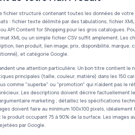
 le fichier structuré contenant toutes les données de votr
ts : fichier texte délimité par des tabulations, fichier X
, ou API Content for Shopping pour les gros catalogues. Po
ormat XML ou un simple fichier CSV suffit amplement. Les c
ription, lien produit, lien image, prix, disponibilité, marque, 
tionné), et catégorie Google.
ndent une attention particulière. Un bon titre contient le 
iques principales (taille, couleur, matière) dans les 150 ca
lus comme "superbe" ou "promotion" qui n'aident pas le r
écieux. Les descriptions doivent décrire factuellement le
argumentaire marketing ; détaillez les spécifications techn
ages doivent faire au minimum 100x100 pixels, idéalement
t le produit occupant 75 à 90% de la surface. Les images a
ejetées par Google.