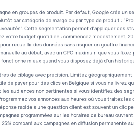
gne en groupes de produit. Par défaut, Google crée un se
lutôt par catégorie de marge ou par type de produit : "Pro
ouveautés". Cette segmentation permet d'appliquer des st
ssez votre budget quotidien : commencez modestement, 20 
pour recueillir des données sans risquer un gouffre financ
manuelle au début, avec un CPC maximum que vous fixez pr
 fonctionne mieux quand vous disposez déjà d'un historiq
res de ciblage avec précision. Limitez géographiquement 
utile de payer pour des clics en Belgique si vous ne livrez q
z les audiences non pertinentes si vous identifiez des se
Programmez vos annonces aux heures où vous traitez les c
éponse rapide à une question client est souvent un clic p
mpagnes programmées sur les horaires de bureau ouvrent 
de 25% comparé aux campagnes en diffusion permanente sur