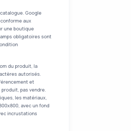
e catalogue. Google
ML conforme aux
ur une boutique
hamps obligatoires sont
condition
nom du produit, la
ractères autorisés.
éférencement et
 produit, pas vendre.
iques, les matériaux,
 800x800, avec un fond
vec incrustations