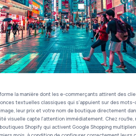
orme la manière dont les e-commerçants attirent des clien
nces textuelles classiques qui s'appuient sur des mots-cl
 image, leur prix et votre nom de boutique directement dan
ilité visuelle capte l'attention immédiatement. Chez rou9e
outiques Shopify qui activent Google Shopping multiplient l
remiers mois, à condition de configurer correctement leurs