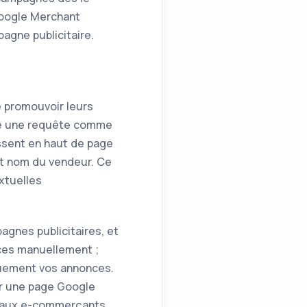
Google Merchant
agne publicitaire.
e promouvoir leurs
ape une requête comme
ssent en haut de page
 et nom du vendeur. Ce
xtuelles
agnes publicitaires, et
ces manuellement ;
quement vos annonces.
 sur une page Google
t aux e-commerçants