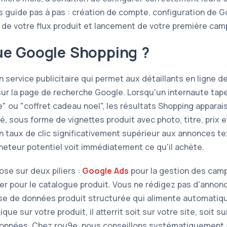
us guide pas à pas : création de compte, configuration de 
de votre flux produit et lancement de votre première camp
ue Google Shopping ?
 service publicitaire qui permet aux détaillants en ligne d
sur la page de recherche Google. Lorsqu'un internaute t
 ou "coffret cadeau noel", les résultats Shopping apparai
é, sous forme de vignettes produit avec photo, titre, prix
n taux de clic significativement supérieur aux annonces te
acheteur potentiel voit immédiatement ce qu'il achète.
se sur deux piliers :
Google Ads
pour la gestion des camp
r pour le catalogue produit. Vous ne rédigez pas d'annon
se de données produit structurée qui alimente automati
ique sur votre produit, il atterrit soit sur votre site, soit
données. Chez rou9e, nous conseillons systématiquemen