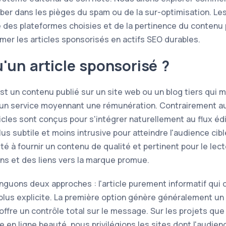
er dans les pièges du spam ou de la sur-optimisation. Le
é des plateformes choisies et de la pertinence du contenu p
er les articles sponsorisés en actifs SEO durables.
'un article sponsorisé ?
est un contenu publié sur un site web ou un blog tiers qui 
 un service moyennant une rémunération. Contrairement au
ticles sont conçus pour s'intégrer naturellement au flux édit
us subtile et moins intrusive pour atteindre l'audience cib
té à fournir un contenu de qualité et pertinent pour le lect
s et des liens vers la marque promue.
guons deux approches : l'article purement informatif qui c
lus explicite. La première option génère généralement un b
offre un contrôle total sur le message. Sur les projets 
e en ligne beauté, nous privilégions les sites dont l'audie