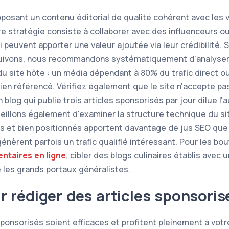
roposant un contenu éditorial de qualité cohérent avec les v
e stratégie consiste à collaborer avec des influenceurs 
peuvent apporter une valeur ajoutée via leur crédibilité. S
vons, nous recommandons systématiquement d'analyser le
du site hôte : un média dépendant à 80% du trafic direct ou
bien référencé. Vérifiez également que le site n'accepte pa
blog qui publie trois articles sponsorisés par jour dilue l'
eillons également d'examiner la structure technique du site
és et bien positionnés apportent davantage de jus SEO que l
énèrent parfois un trafic qualifié intéressant. Pour les bo
entaires en ligne
, cibler des blogs culinaires établis avec 
e les grands portaux généralistes.
 rédiger des articles sponsoris
sponsorisés soient efficaces et profitent pleinement à votr