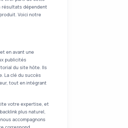
s résultats dépendent
roduit. Voici notre
met en avant une
x publicités
orial du site hôte. Ils
le. La clé du succès
eur, tout en intégrant
ite votre expertise, et
acklink plus naturel,
que nous accompagnons
nce correspond