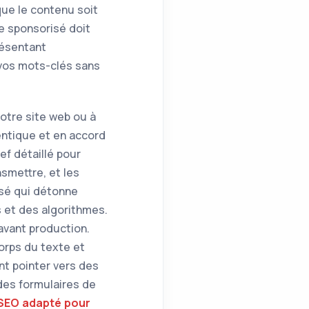
ue le contenu soit
le sponsorisé doit
résentant
vos mots-clés sans
votre site web ou à
hentique et en accord
f détaillé pour
nsmettre, et les
isé qui détonne
s et des algorithmes.
 avant production.
corps du texte et
nt pointer vers des
 des formulaires de
 SEO adapté pour