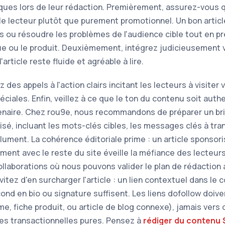
ues lors de leur rédaction. Premièrement, assurez-vous q
 le lecteur plutôt que purement promotionnel. Un bon artic
 ou résoudre les problèmes de l'audience cible tout en p
ue ou le produit. Deuxièmement, intégrez judicieusement 
'article reste fluide et agréable à lire.
des appels à l'action clairs incitant les lecteurs à visiter 
éciales. Enfin, veillez à ce que le ton du contenu soit aut
tenaire. Chez rou9e, nous recommandons de préparer un brie
sé, incluant les mots-clés cibles, les messages clés à tra
lument. La cohérence éditoriale prime : un article sponsor
ment avec le reste du site éveille la méfiance des lecteur
ollaborations où nous pouvons valider le plan de rédaction
vitez d'en surcharger l'article : un lien contextuel dans le 
nd en bio ou signature suffisent. Les liens dofollow doive
e, fiche produit, ou article de blog connexe), jamais vers
s transactionnelles pures. Pensez à
rédiger du contenu