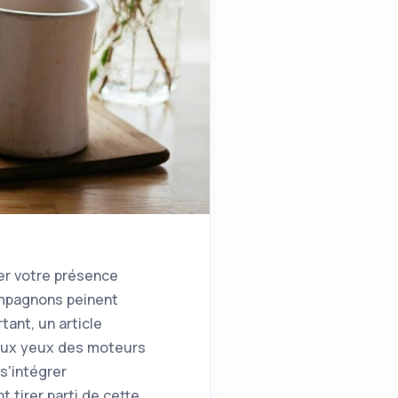
er votre présence
ompagnons peinent
tant, un article
é aux yeux des moteurs
s'intégrer
 tirer parti de cette