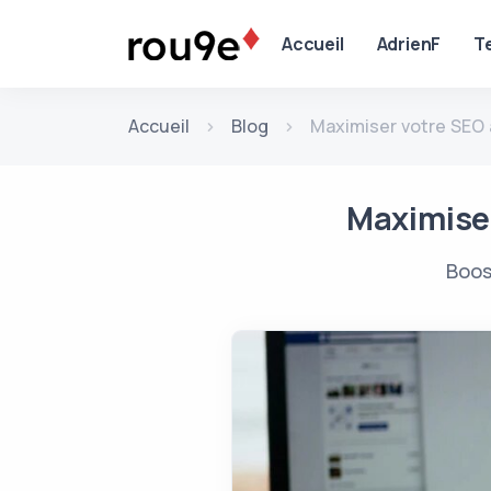
Aller au contenu
Accueil
AdrienF
T
Accueil
Blog
Maximiser votre SEO 
Maximiser
Boos