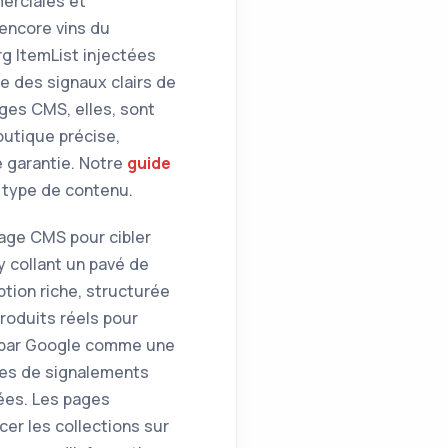
erciales et
encore vins du
rg ItemList injectées
e des signaux clairs de
ges CMS, elles, sont
outique précise,
e garantie. Notre
guide
e type de contenu.
page CMS pour cibler
y collant un pavé de
ption riche, structurée
roduits réels pour
ée par Google comme une
ines de signalements
ées. Les pages
cer les collections sur