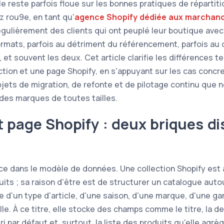
le reste parfois floue sur les bonnes pratiques de répartit
 rou9e, en tant qu'
agence Shopify dédiée aux marchan
ulièrement des clients qui ont peuplé leur boutique ave
mats, parfois au détriment du référencement, parfois au 
, et souvent les deux. Cet article clarifie les différences t
ction et une page Shopify, en s'appuyant sur les cas conc
ojets de migration, de refonte et de pilotage continu que
des marques de toutes tailles.
t page Shopify : deux briques di
e dans le modèle de données. Une collection Shopify est 
ts ; sa raison d'être est de structurer un catalogue aut
e d'un type d'article, d'une saison, d'une marque, d'une g
e. À ce titre, elle stocke des champs comme le titre, la de
ri par défaut et, surtout, la liste des produits qu'elle agrè