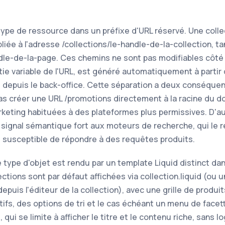
ype de ressource dans un préfixe d'URL réservé. Une colle
ée à l'adresse /collections/le-handle-de-la-collection, 
dle-de-la-page. Ces chemins ne sont pas modifiables côté 
tie variable de l'URL, est généré automatiquement à partir 
 depuis le back-office. Cette séparation a deux conséque
as créer une URL /promotions directement à la racine du do
keting habituées à des plateformes plus permissives. D'aut
n signal sémantique fort aux moteurs de recherche, qui l
 susceptible de répondre à des requêtes produits.
 type d'objet est rendu par un template Liquid distinct da
lections sont par défaut affichées via collection.liquid (ou u
puis l'éditeur de la collection), avec une grille de produit
catifs, des options de tri et le cas échéant un menu de face
, qui se limite à afficher le titre et le contenu riche, sans