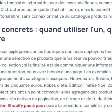
des templates alternatifs pour des cas spécifiques, comm
Q structurée ou un guide d'achat illustré, mais le périmètr
orial libre, sans connexion native au catalogue produits ni
concrets : quand utiliser l'un, 
re
nous appliquons sur les boutiques que nous déployons tient
r une sélection de produits que le visiteur va pouvoir trier, 
collection ; si la finalité est de communiquer une informa
 une question, vous avez besoin d'une page. Les exemples
egroupements catalogue classiques : Nouveautés, Soldes, 
s de cinquante euros, Robes d'été, Édition limitée Noël 20
élections ont un point commun : elles agrègent des produit
nnalités natives de pagination, de filtrage et de tri du th
tion Shopify pas à pas
couvre la procédure complète, y co