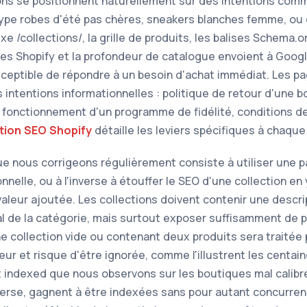
ons se positionnent naturellement sur des intentions comm
type robes d'été pas chères, sneakers blanches femme, ou 
xe /collections/, la grille de produits, les balises Schema.o
mes Shopify et la profondeur de catalogue envoient à Googl
ceptible de répondre à un besoin d'achat immédiat. Les pa
s intentions informationnelles : politique de retour d'une b
 fonctionnement d'un programme de fidélité, conditions d
ation SEO Shopify
détaille les leviers spécifiques à chaqu
e nous corrigeons régulièrement consiste à utiliser une 
nelle, ou à l'inverse à étouffer le SEO d'une collection en 
aleur ajoutée. Les collections doivent contenir une descri
l de la catégorie, mais surtout exposer suffisamment de p
Une collection vide ou contenant deux produits sera trait
leur et risque d'être ignorée, comme l'illustrent les centa
t indexed que nous observons sur les boutiques mal calibr
inverse, gagnent à être indexées sans pour autant concurren