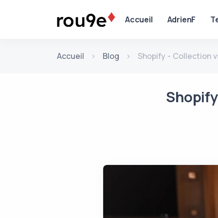
Aller au contenu
Accueil
AdrienF
T
Accueil
Blog
Shopify - Collection
Shopify