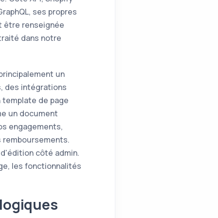
GraphQL, ses propres
t être renseignée
raité dans notre
 principalement un
, des intégrations
n template de page
omme un document
 vos engagements,
s remboursements.
 d'édition côté admin.
ge, les fonctionnalités
 logiques