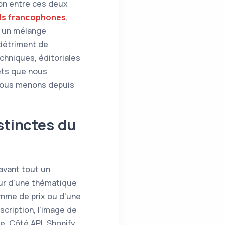
ion entre ces deux
ds francophones
,
c un mélange
détriment de
echniques, éditoriales
rets que nous
 nous menons depuis
stinctes du
avant tout un
our d'une thématique
amme de prix ou d'une
scription, l'image de
ge. Côté API, Shopify