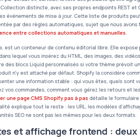
ollection distincte, avec ses propres endpoints REST et 
s événements de mise à jour. Cette liste de produits peu
ntée par des règles automatiques, sujet que nous avons t
érence entre collections automatiques et manuelles
.
e, est un conteneur de contenu éditorial libre. Elle expose
 dans lequel vous insérez du HTML, des images, des vidéos
e des blocs Liquid personnalisés si votre thème prévoit u
oduit n'y est attaché par défaut. Shopify la considère c
senter une information stable : qui vous êtes, quels sont
z vos commandes, comment vous gérez les retours et le
er une page CMS Shopify pas à pas
détaille le formulaire
alité explique tout le reste : les URL, les modèles d'afficha
unités SEO ne sont pas les mêmes pour les deux formats.
es et affichage frontend : deux