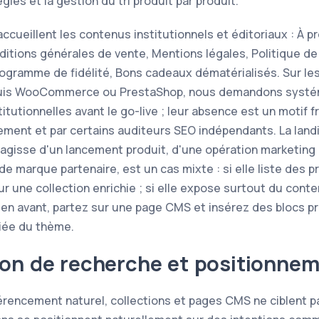
gles et la gestion du tri produit par produit.
ccueillent les contenus institutionnels et éditoriaux : À pr
ditions générales de vente, Mentions légales, Politique de 
Programme de fidélité, Bons cadeaux dématérialisés. Sur le
is WooCommerce ou PrestaShop, nous demandons systém
titutionnelles avant le go-live ; leur absence est un motif 
ement et par certains auditeurs SEO indépendants. La land
s'agisse d'un lancement produit, d'une opération marketing
de marque partenaire, est un cas mixte : si elle liste des
sur une collection enrichie ; si elle expose surtout du conte
en avant, partez sur une page CMS et insérez des blocs pr
iée du thème.
ion de recherche et positionne
érencement naturel, collections et pages CMS ne ciblent 